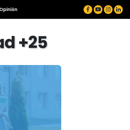
 Opinión
ad +25