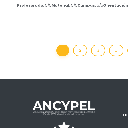
Profesorado:
5/5
Material:
5/5
Campus:
5/5
Orientación
1
2
3
…
ar