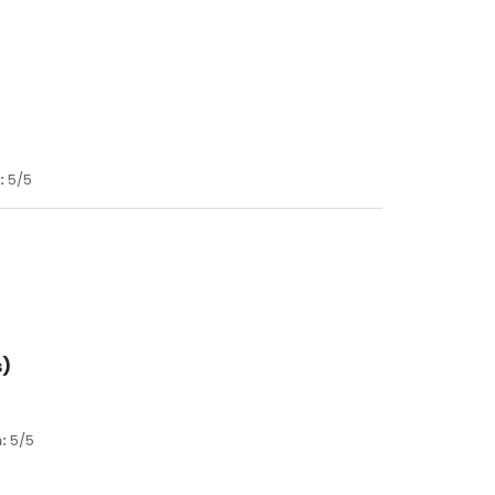
:
5/5
s)
:
5/5