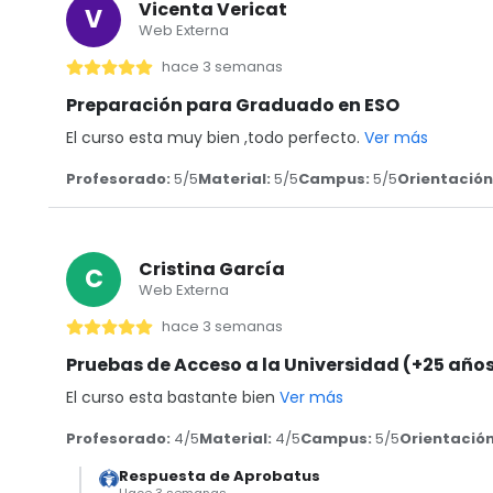
Vicenta Vericat
V
Web Externa
hace 3 semanas
Preparación para Graduado en ESO
El curso esta muy bien ,todo perfecto.
Ver más
Profesorado:
5/5
Material:
5/5
Campus:
5/5
Orientación
Cristina García
C
Web Externa
hace 3 semanas
Pruebas de Acceso a la Universidad (+25 año
El curso esta bastante bien
Ver más
Profesorado:
4/5
Material:
4/5
Campus:
5/5
Orientación
Respuesta de Aprobatus