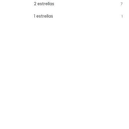
2 estrellas
7
1 estrellas
1