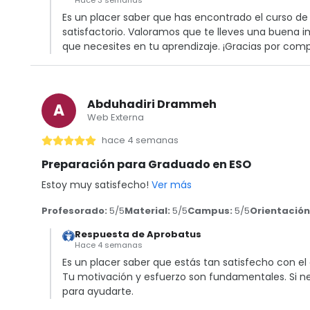
Hace 3 semanas
Es un placer saber que has encontrado el curso de
satisfactorio. Valoramos que te lleves una buena 
que necesites en tu aprendizaje. ¡Gracias por compa
Abduhadiri Drammeh
A
Web Externa
hace 4 semanas
Preparación para Graduado en ESO
Estoy muy satisfecho!
Ver más
Profesorado:
5/5
Material:
5/5
Campus:
5/5
Orientación
Respuesta de Aprobatus
Hace 4 semanas
Es un placer saber que estás tan satisfecho con e
Tu motivación y esfuerzo son fundamentales. Si ne
para ayudarte.