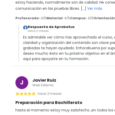
estoy haciendo, normalmente son de calidad. He conse
comunicación en las pruebas libres. […]
Ver más
Profesorado:
4/5
Material:
4/5
Campus:
4/5
Orientación
Respuesta de Aprobatus
Hace 2 meses
Es admirable ver cómo has aprovechado el curso, 
claridad y organización del contenido son clave pa
grabadas te hayan ayudado. Enhorabuena por super
deseo mucho éxito en tu próximo objetivo en el á
aquí para apoyarte en tu formación.
Javier Ruiz
J
Web Externa
hace 2 meses
Preparación para Bachillerato
hasta el momento estoy muy satisfecho ,en todos los