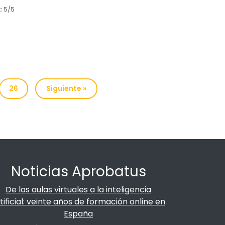
:
5/5
26
Siguiente »
Noticias Aprobatus
De las aulas virtuales a la inteligencia
tificial: veinte años de formación online en
España