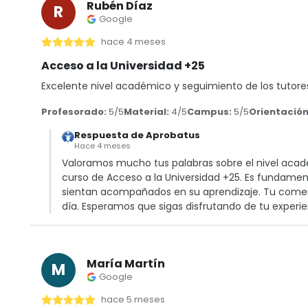
Rubén Díaz
R
Google
hace 4 meses
Acceso a la Universidad +25
Excelente nivel académico y seguimiento de los tutore
Profesorado:
5/5
Material:
4/5
Campus:
5/5
Orientación
Respuesta de Aprobatus
Hace 4 meses
Valoramos mucho tus palabras sobre el nivel acadé
curso de Acceso a la Universidad +25. Es fundamen
sientan acompañados en su aprendizaje. Tu comen
día. Esperamos que sigas disfrutando de tu experie
María Martín
M
Google
hace 5 meses