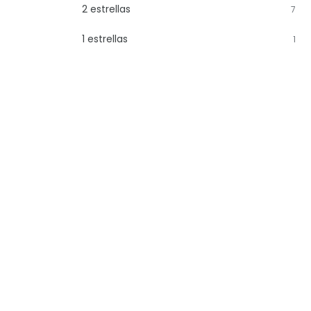
2 estrellas
7
1 estrellas
1