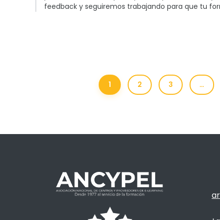
feedback y seguiremos trabajando para que tu for
1
2
3
…
ar