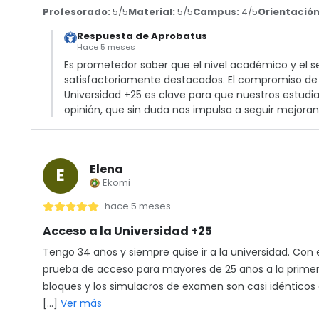
Profesorado:
5/5
Material:
5/5
Campus:
4/5
Orientación
Respuesta de Aprobatus
Hace 5 meses
Es prometedor saber que el nivel académico y el s
satisfactoriamente destacados. El compromiso de l
Universidad +25 es clave para que nuestros estudi
opinión, que sin duda nos impulsa a seguir mejoran
Elena
E
Ekomi
hace 5 meses
Acceso a la Universidad +25
Tengo 34 años y siempre quise ir a la universidad. Con
prueba de acceso para mayores de 25 años a la primer
bloques y los simulacros de examen son casi idénticos a 
[…]
Ver más