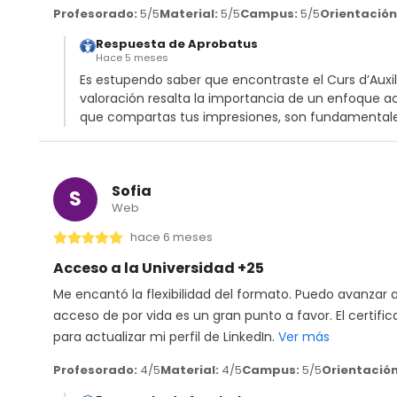
Profesorado:
5/5
Material:
5/5
Campus:
5/5
Orientación
Respuesta de Aprobatus
Hace 5 meses
Es estupendo saber que encontraste el Curs d’Auxilia
valoración resalta la importancia de un enfoque a
que compartas tus impresiones, son fundamentale
Sofia
S
Web
hace 6 meses
Acceso a la Universidad +25
Me encantó la flexibilidad del formato. Puedo avanzar a
acceso de por vida es un gran punto a favor. El certi
para actualizar mi perfil de LinkedIn.
Ver más
Profesorado:
4/5
Material:
4/5
Campus:
5/5
Orientación