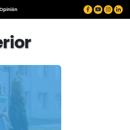
 Opinión
rior