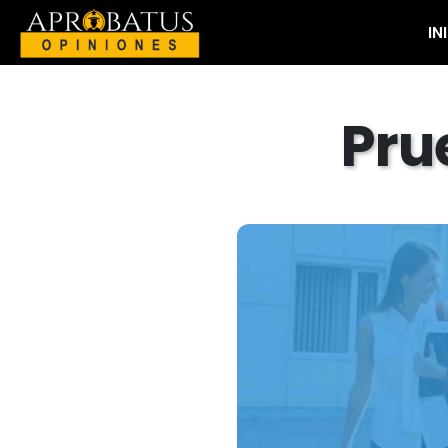
IN
Pru