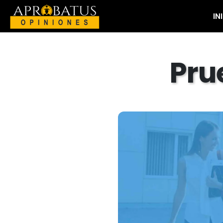
IN
Pru