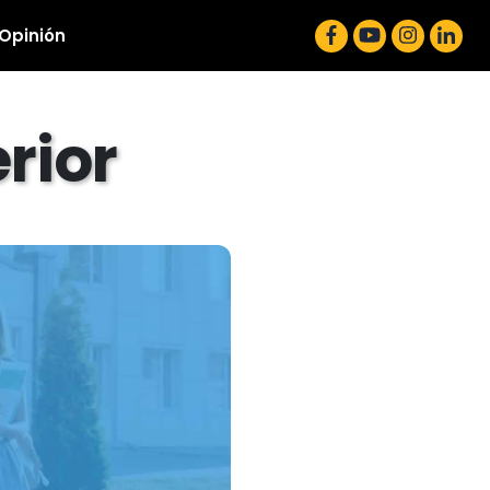
 Opinión
rior